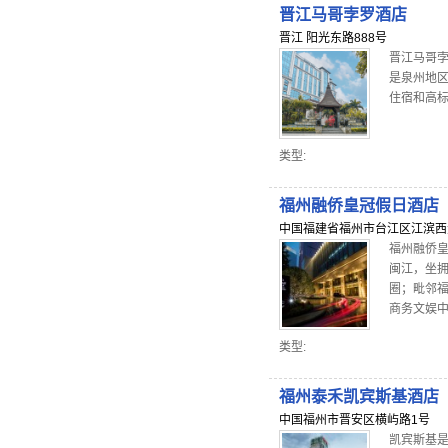
晋江马哥孛罗酒店
晋江 阳光东路888号
晋江马哥
是泉州地区
住宿和高标
类型:
福州融侨皇冠假日酒店
中国福建省福州市台江区江滨西大
福州融侨
闽江，坐
圈；毗邻
商务文娱中
类型:
福州泰禾凯宾斯基酒店
中国福州市晋安区横屿路1号
凯宾斯基