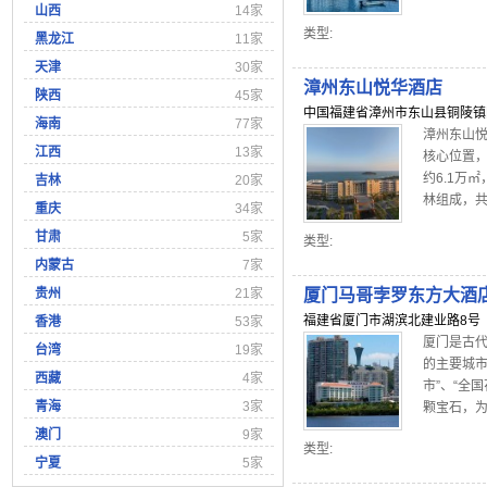
山西
14家
类型:
黑龙江
11家
天津
30家
漳州东山悦华酒店
陕西
45家
中国福建省漳州市东山县铜陵镇隆昌
海南
77家
漳州东山悦
江西
13家
核心位置
约6.1万
吉林
20家
林组成，共
重庆
34家
甘肃
5家
类型:
内蒙古
7家
贵州
21家
厦门马哥孛罗东方大酒
福建省厦门市湖滨北建业路8号
香港
53家
厦门是古代
台湾
19家
的主要城市
西藏
4家
市”、“全
青海
3家
颗宝石，为
澳门
9家
类型:
宁夏
5家