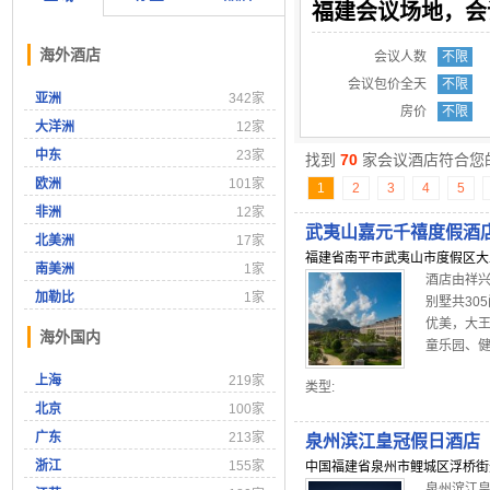
福建会议场地，会
海外酒店
会议人数
不限
会议包价全天
不限
亚洲
342家
房价
不限
大洋洲
12家
中东
23家
找到
70
家会议酒店符合您
欧洲
101家
1
2
3
4
5
非洲
12家
武夷山嘉元千禧度假酒
北美洲
17家
福建省南平市武夷山市度假区大
南美洲
1家
酒店由祥兴
加勒比
1家
别墅共30
优美，大王
海外国内
童乐园、健
上海
219家
类型:
北京
100家
广东
213家
泉州滨江皇冠假日酒店
浙江
155家
中国福建省泉州市鲤城区浮桥街道
泉州滨江皇