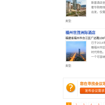
斯基酒店
奢华购物场
出发，仅需
类型:
福州世茂洲际酒店
福建省福州市台江区广达路108
已于201
瞰福州市
时代特色
一个可容纳
类型:
您在寻找会议
发布会议需求
1
2
3
4
5