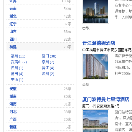
江苏
180家
商贸中心”
云南
54家
通便捷，地
湖北
42家
华，入则尽享
辽宁
37家
类型:
山东
66家
四川
82家
晋江温德姆酒店
福建
70家
中国福建省晋江市安东园园东路
酒店位于厦
福州 (11)
厦门 (38)
邻享誉中
武夷山 (2)
泉州 (7)
国际机场、
漳州 (1)
晋江 (4)
拥有290间
莆田 (4)
漳州 (2)
宁德 (1)
类型:
安徽
26家
湖南
30家
厦门波特曼七星湾酒店
河南
31家
厦门市同安区观洲路7号
河北
38家
厦门波特曼
店”。酒店
广西
20家
设计、室内
新疆
5家
海酒店—法