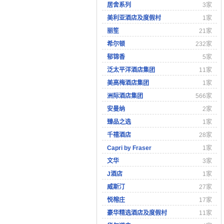
居舍系列
3家
美利亚酒店及度假村
1家
丽笙
21家
希尔顿
232家
郁锦香
5家
泛太平洋酒店集团
11家
美高梅酒店集团
1家
洲际酒店集团
566家
安曼纳
2家
臻品之选
1家
千禧酒店
28家
Capri by Fraser
1家
文华
3家
J酒店
1家
威斯汀
27家
悦榕庄
17家
豪华精选酒店及度假村
11家