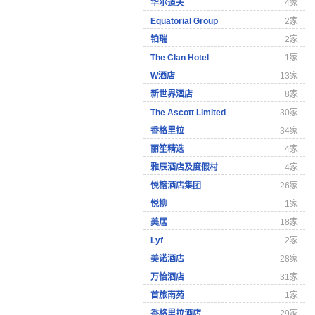
华尔道夫
4家
Equatorial Group
2家
铂瑞
2家
The Clan Hotel
1家
W酒店
13家
新世界酒店
8家
The Ascott Limited
30家
香格里拉
34家
丽笙精选
4家
雅辰酒店及度假村
4家
悦榕酒店集团
26家
悦柳
1家
美居
18家
Lyf
2家
美诺酒店
28家
万怡酒店
31家
首旅南苑
1家
香格里拉酒店
29家