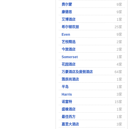
费尔蒙
9家
康德思
9家
艾博酒店
1家
希尔顿欢朋
25家
Even
9家
艺悦精选
2家
今旅酒店
2家
Somerset
1家
花园酒店
4家
万豪酒店及度假酒店
64家
雅辰尚酒店
1家
半岛
1家
Harris
3家
诺富特
15家
盛橡酒店
1家
最佳西方
1家
嘉里大酒店
3家