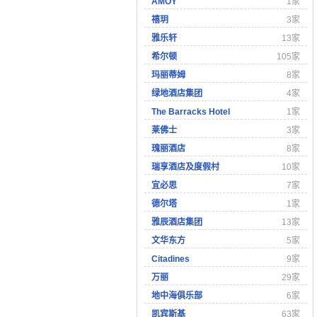
AMOY
1家
禧玥
3家
雅乐轩
13家
希尔顿
105家
玛丽蒂姆
8家
绿地酒店集团
4家
The Barracks Hotel
1家
莱佛士
3家
瑰丽酒店
8家
瑞享酒店及度假村
10家
宜必思
7家
德尔塔
1家
雅辰酒店集团
13家
文华东方
5家
Citadines
9家
万丽
29家
地中海俱乐部
6家
凯宾斯基
63家