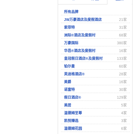
所有品牌
JW万豪酒店及度假酒店
21家
索菲特
31家
洲际®酒店及度假村
68家
万豪国际
380家
华邑®酒店及度假村
16家
皇冠假日酒店®及度假村
133家
铂尔曼
60家
英迪格酒店®
28家
美爵
16家
诺富特
30家
假日酒店®
129家
美居
5家
温德姆至尊
4家
凯悦臻选
3家
温德姆花园
6家