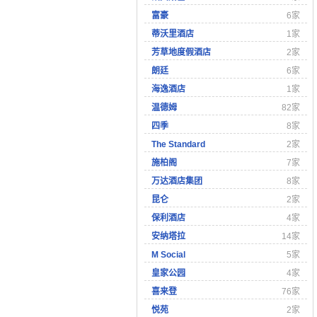
富豪
6家
蒂沃里酒店
1家
芳草地度假酒店
2家
朗廷
6家
海逸酒店
1家
温德姆
82家
四季
8家
The Standard
2家
施柏阁
7家
万达酒店集团
8家
昆仑
2家
保利酒店
4家
安纳塔拉
14家
M Social
5家
皇家公园
4家
喜来登
76家
悦苑
2家