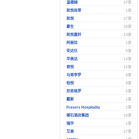
温德姆
47家
凯悦尚萃
1家
凯悦
27家
豪生
10家
凯悦嘉轩
13家
阿丽拉
1家
安达仕
5家
华美达
14家
君悦
15家
马哥孛罗
8家
柏悦
9家
尼依格罗
5家
戴斯
1家
Frasers Hospitality
2家
硬石酒店集团
10家
瑞华
1家
艾美
27家