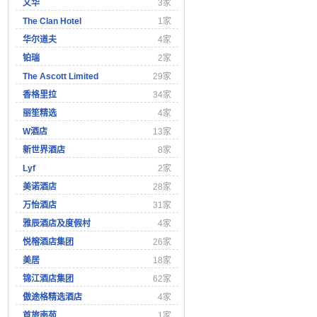
文华
3家
The Clan Hotel
1家
华尔道夫
4家
铂瑞
2家
The Ascott Limited
29家
香格里拉
34家
丽笙精选
4家
W酒店
13家
新世界酒店
8家
Lyf
2家
美诺酒店
28家
万怡酒店
31家
雅辰酒店及度假村
4家
悦榕酒店集团
26家
美居
18家
锦江酒店集团
62家
傲途格精选酒店
4家
首旅南苑
1家