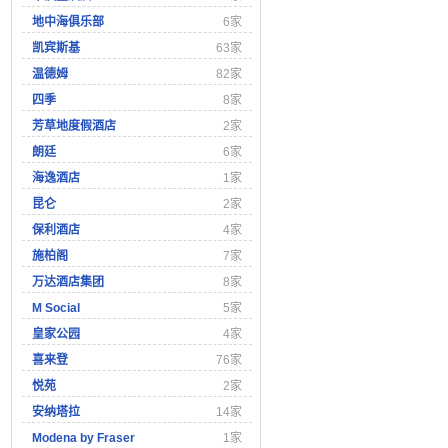
地中海俱乐部
6家
凯宾斯基
63家
温德姆
82家
四季
8家
芳草地度假酒店
2家
朗廷
6家
海逸酒店
1家
昆仑
2家
保利酒店
4家
施柏阁
7家
万达酒店集团
8家
M Social
5家
皇家公园
4家
喜来登
76家
悦苑
2家
安纳塔拉
14家
Modena by Fraser
1家