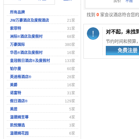
房价
不限
所有品牌
找到
0
家会议酒店符合您的
JW万豪酒店及度假酒店
21家
索菲特
31家
对不起，未找
洲际®酒店及度假村
68家
节约时间和预算
万豪国际
380家
免费注册
华邑®酒店及度假村
16家
皇冠假日酒店®及度假村
133家
铂尔曼
60家
英迪格酒店®
28家
美爵
16家
诺富特
31家
假日酒店®
129家
美居
5家
温德姆至尊
4家
凯悦臻选
3家
温德姆花园
6家