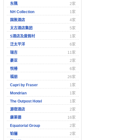
东隅
2家
NH Collection
1家
国敦酒店
4家
太古酒店集团
5家
S酒店及度假村
1家
泛太平洋
6家
瑞吉
11家
豪亚
2家
悦椿
6家
福朋
26家
Capri by Fraser
1家
Mondrian
1家
The Outpost Hotel
1家
源宿酒店
2家
康莱德
16家
Equatorial Group
2家
铂骊
2家