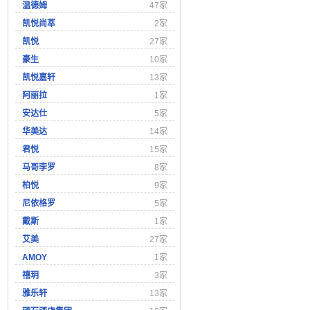
温德姆
47家
凯悦尚萃
2家
凯悦
27家
豪生
10家
凯悦嘉轩
13家
阿丽拉
1家
安达仕
5家
华美达
14家
君悦
15家
马哥孛罗
8家
柏悦
9家
尼依格罗
5家
戴斯
1家
艾美
27家
AMOY
1家
禧玥
3家
雅乐轩
13家