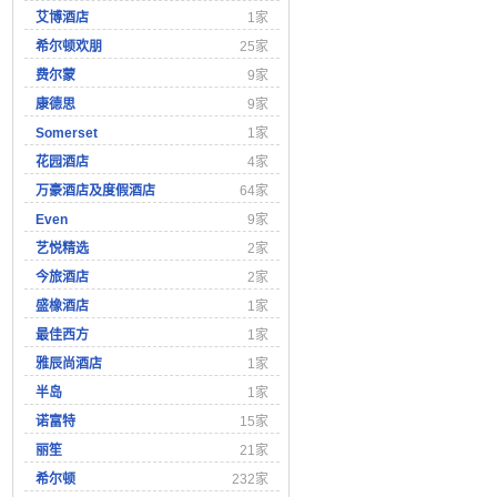
艾博酒店
1家
希尔顿欢朋
25家
费尔蒙
9家
康德思
9家
Somerset
1家
花园酒店
4家
万豪酒店及度假酒店
64家
Even
9家
艺悦精选
2家
今旅酒店
2家
盛橡酒店
1家
最佳西方
1家
雅辰尚酒店
1家
半岛
1家
诺富特
15家
丽笙
21家
希尔顿
232家