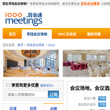
发布会议需求
您在寻找会议场地？
免费获得会议场地推荐，更多优惠信息
立即
首页
寻找会议场地
DMC及其他
最新特惠
您在这里:
首页
>
寻找会议场地
>
Onyx
享受到更多优惠
最新资讯»
会议场地，会议酒店 -
会议人数
不限
会议包价全天
不限
区域
标签
品牌